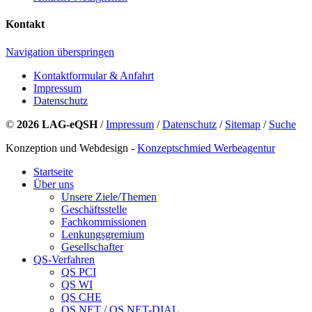
Kontakt
Navigation überspringen
Kontaktformular & Anfahrt
Impressum
Datenschutz
©
2026 LAG-eQSH
/
Impressum
/
Datenschutz
/
Sitemap
/
Suche
Konzeption und Webdesign -
Konzeptschmied Werbeagentur
Startseite
Über uns
Unsere Ziele/Themen
Geschäftsstelle
Fachkommissionen
Lenkungsgremium
Gesellschafter
QS-Verfahren
QS PCI
QS WI
QS CHE
QS NET / QS NET-DIAL