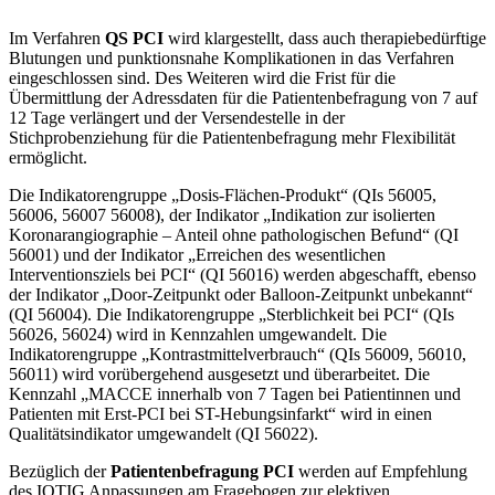
Im Verfahren
QS PCI
wird klargestellt, dass auch therapiebedürftige
Blutungen und punktionsnahe Komplikationen in das Verfahren
eingeschlossen sind. Des Weiteren wird die Frist für die
Übermittlung der Adressdaten für die Patientenbefragung von 7 auf
12 Tage verlängert und der Versendestelle in der
Stichprobenziehung für die Patientenbefragung mehr Flexibilität
ermöglicht.
Die Indikatorengruppe „Dosis-Flächen-Produkt“ (QIs 56005,
56006, 56007 56008), der Indikator „Indikation zur isolierten
Koronarangiographie – Anteil ohne pathologischen Befund“ (QI
56001) und der Indikator „Erreichen des wesentlichen
Interventionsziels bei PCI“ (QI 56016) werden abgeschafft, ebenso
der Indikator „Door-Zeitpunkt oder Balloon-Zeitpunkt unbekannt“
(QI 56004). Die Indikatorengruppe „Sterblichkeit bei PCI“ (QIs
56026, 56024) wird in Kennzahlen umgewandelt. Die
Indikatorengruppe „Kontrastmittelverbrauch“ (QIs 56009, 56010,
56011) wird vorübergehend ausgesetzt und überarbeitet. Die
Kennzahl „MACCE innerhalb von 7 Tagen bei Patientinnen und
Patienten mit Erst-PCI bei ST-Hebungsinfarkt“ wird in einen
Qualitätsindikator umgewandelt (QI 56022).
Bezüglich der
Patientenbefragung PCI
werden auf Empfehlung
des IQTIG Anpassungen am Fragebogen zur elektiven