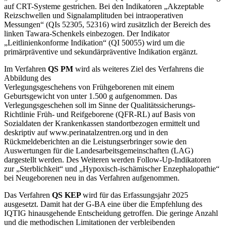
auf CRT-Systeme gestrichen. Bei den Indikatoren „Akzeptable
Reizschwellen und Signalamplituden bei intraoperativen
Messungen“ (QIs 52305, 52316) wird zusätzlich der Bereich des
linken Tawara-Schenkels einbezogen. Der Indikator
„Leitlinienkonforme Indikation“ (QI 50055) wird um die
primärpräventive und sekundärpräventive Indikation ergänzt.
Im Verfahren
QS PM
wird als weiteres Ziel des Verfahrens die
Abbildung des
Verlegungsgeschehens von Frühgeborenen mit einem
Geburtsgewicht von unter 1.500 g aufgenommen. Das
Verlegungsgeschehen soll im Sinne der Qualitätssicherungs-
Richtlinie Früh- und Reifgeborene (QFR-RL) auf Basis von
Sozialdaten der Krankenkassen standortbezogen ermittelt und
deskriptiv auf www.perinatalzentren.org und in den
Rückmeldeberichten an die Leistungserbringer sowie den
Auswertungen für die Landesarbeitsgemeinschaften (LAG)
dargestellt werden. Des Weiteren werden Follow-Up-Indikatoren
zur „Sterblichkeit“ und „Hypoxisch-ischämischer Enzephalopathie“
bei Neugeborenen neu in das Verfahren aufgenommen.
Das Verfahren
QS KEP
wird für das Erfassungsjahr 2025
ausgesetzt. Damit hat der G-BA eine über die Empfehlung des
IQTIG hinausgehende Entscheidung getroffen. Die geringe Anzahl
und die methodischen Limitationen der verbleibenden