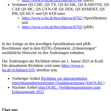
https://www.g-ba.de/beschluesse/6744/
(pRR)
Verfahren QS CHE, QS TX, QS KCHK, QS KAROTIS, QS
CAP, QS MC, QS GYN-OP, QS DEK, QS HSMDEF, QS
PM, QS HGV und QS KEP unter
https://www.g-ba.de/beschluesse/6742/
(Spezifikation)
und
https://www.g-ba.de/beschluesse/6743/
(pRR)
In der Anlage zu den jeweiligen Spezifikations-und pRR-
Beschlüssen sind in dem IQTIG-Dokument „Erläuterungen“
ausführliche Hinweise zu den Änderungen enthalten.
Die Änderungen der Richtlinie treten am 1. Januar 2025 in Kraft.
Die aktualisierte Richtlinie wird unter
https://www.g-
ba.de/richtlinien/105/
abrufbar sein.
Vorheriger Artikel
Richtlinie zur datengestützten
einrichtungsübergreifenden Qualitätssicherung (DeQS-RL)
Nächster Artikel
plan.QI-RL: Verfahrensaussetzung zum
Erfassungsjahr 2023
Über uns