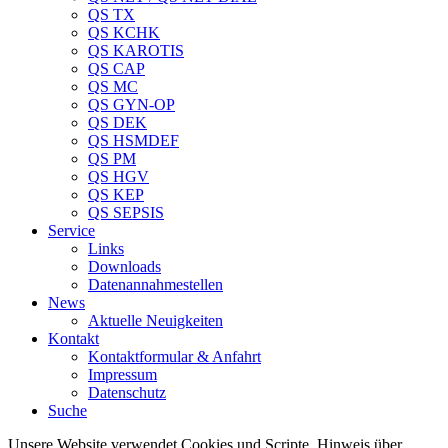
QS TX
QS KCHK
QS KAROTIS
QS CAP
QS MC
QS GYN-OP
QS DEK
QS HSMDEF
QS PM
QS HGV
QS KEP
QS SEPSIS
Service
Links
Downloads
Datenannahmestellen
News
Aktuelle Neuigkeiten
Kontakt
Kontaktformular & Anfahrt
Impressum
Datenschutz
Suche
Unsere Website verwendet Cookies und Scripte. Hinweis über