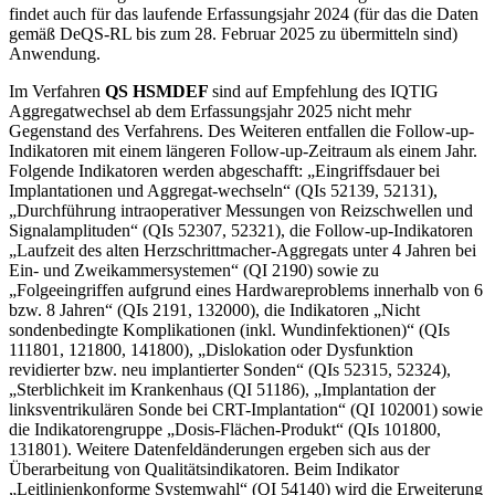
findet auch für das laufende Erfassungsjahr 2024 (für das die Daten
gemäß DeQS-RL bis zum 28. Februar 2025 zu übermitteln sind)
Anwendung.
Im Verfahren
QS HSMDEF
sind auf Empfehlung des IQTIG
Aggregatwechsel ab dem Erfassungsjahr 2025 nicht mehr
Gegenstand des Verfahrens. Des Weiteren entfallen die Follow-up-
Indikatoren mit einem längeren Follow-up-Zeitraum als einem Jahr.
Folgende Indikatoren werden abgeschafft: „Eingriffsdauer bei
Implantationen und Aggregat-wechseln“ (QIs 52139, 52131),
„Durchführung intraoperativer Messungen von Reizschwellen und
Signalamplituden“ (QIs 52307, 52321), die Follow-up-Indikatoren
„Laufzeit des alten Herzschrittmacher-Aggregats unter 4 Jahren bei
Ein- und Zweikammersystemen“ (QI 2190) sowie zu
„Folgeeingriffen aufgrund eines Hardwareproblems innerhalb von 6
bzw. 8 Jahren“ (QIs 2191, 132000), die Indikatoren „Nicht
sondenbedingte Komplikationen (inkl. Wundinfektionen)“ (QIs
111801, 121800, 141800), „Dislokation oder Dysfunktion
revidierter bzw. neu implantierter Sonden“ (QIs 52315, 52324),
„Sterblichkeit im Krankenhaus (QI 51186), „Implantation der
linksventrikulären Sonde bei CRT-Implantation“ (QI 102001) sowie
die Indikatorengruppe „Dosis-Flächen-Produkt“ (QIs 101800,
131801). Weitere Datenfeldänderungen ergeben sich aus der
Überarbeitung von Qualitätsindikatoren. Beim Indikator
„Leitlinienkonforme Systemwahl“ (QI 54140) wird die Erweiterung