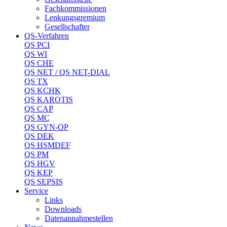
Fachkommissionen
Lenkungsgremium
Gesellschafter
QS-Verfahren
QS PCI
QS WI
QS CHE
QS NET / QS NET-DIAL
QS TX
QS KCHK
QS KAROTIS
QS CAP
QS MC
QS GYN-OP
QS DEK
QS HSMDEF
QS PM
QS HGV
QS KEP
QS SEPSIS
Service
Links
Downloads
Datenannahmestellen