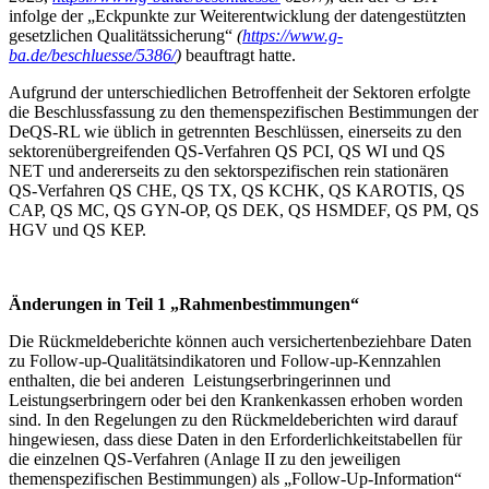
infolge der „Eckpunkte zur Weiterentwicklung der datengestützten
gesetzlichen Qualitätssicherung“
(
https://www.g-
ba.de/beschluesse/5386/
)
beauftragt hatte.
Aufgrund der unterschiedlichen Betroffenheit der Sektoren erfolgte
die Beschlussfassung zu den themenspezifischen Bestimmungen der
DeQS-RL wie üblich in getrennten Beschlüssen, einerseits zu den
sektorenübergreifenden QS-Verfahren QS PCI, QS WI und QS
NET und andererseits zu den sektorspezifischen rein stationären
QS-Verfahren QS CHE, QS TX, QS KCHK, QS KAROTIS, QS
CAP, QS MC, QS GYN-OP, QS DEK, QS HSMDEF, QS PM, QS
HGV und QS KEP.
Änderungen in Teil 1 „Rahmenbestimmungen“
Die Rückmeldeberichte können auch versichertenbeziehbare Daten
zu Follow-up-Qualitätsindikatoren und Follow-up-Kennzahlen
enthalten, die bei anderen Leistungserbringerinnen und
Leistungserbringern oder bei den Krankenkassen erhoben worden
sind. In den Regelungen zu den Rückmeldeberichten wird darauf
hingewiesen, dass diese Daten in den Erforderlichkeitstabellen für
die einzelnen QS-Verfahren (Anlage II zu den jeweiligen
themenspezifischen Bestimmungen) als „Follow-Up-Information“