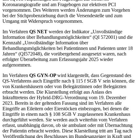
Koronarangiografie und am Fragebogen zur elektiven PCI
vorgenommen. Des Weiteren werden Änderungen zum Vorgehen
bei der Stichprobenziehung durch die Versendestelle und zum
Umgang mit Widerspruch vorgenommen.
Im Verfahren
QS NET
werden der Indikator „Unvollständige
Information über Behandlungsmöglichkeiten“ (QI 572001) und die
Kennzahl „Unvollständige Information über
Behandlungsmöglichkeiten bei Patientinnen und Patienten unter 18
Jahren“ (QI572048), die vorübergehend ausgesetzt waren, nach
erfolgter Überarbeitung zum Erfassungsjahr 2025 wieder
aufgenommen.
Im Verfahren
QS GYN-OP
wird klargestellt, dass Gegenstand des
QS-Verfahrens auch Eingriffe nach § 115 f SGB V sein können, die
von Krankenhäusern oder von Belegärztinnen oder Belegärzten
erbracht werden. Die Klarstellung erfolgt aus Anlass des
Inkrafttretens der Hybrid-DRG-Verordnung vom 19. Dezember
2023. Bereits in der geltenden Fassung sind im Verfahren alle
Eingriffe an Eileitern oder Eierstöcken einbezogen, bei denen die
Eingriffe in einem nach § 108 SGB V zugelassenen Krankenhaus
durchgeführt werden. Sie werden auch weiterhin vom Verfahren
erfasst, unabhängig davon, ob sie ambulant oder mit Übernachtung
der Patientin erbracht werden. Diese Klarstellung tritt am Tag nach
Veröffentlichung des Beschlusses im Bundesanzeiger in Kraft und