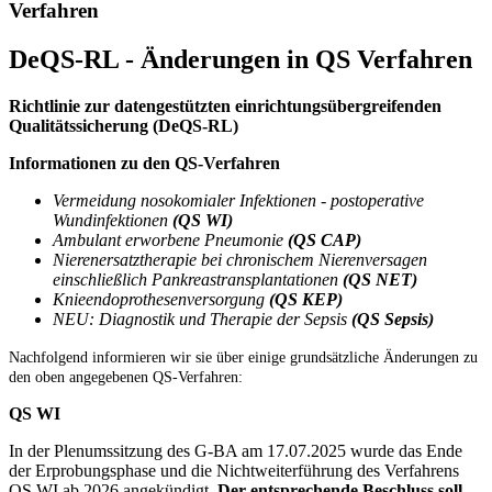
Verfahren
DeQS-RL - Änderungen in QS Verfahren
Richtlinie zur datengestützten einrichtungsübergreifenden
Qualitätssicherung (DeQS-RL)
Informationen zu den QS-Verfahren
Vermeidung nosokomialer Infektionen - postoperative
Wundinfektionen
(QS WI)
Ambulant erworbene Pneumonie
(QS CAP)
Nierenersatztherapie bei chronischem Nierenversagen
einschließlich Pankreastransplantationen
(QS NET)
Knieendoprothesenversorgung
(QS KEP)
NEU: Diagnostik und Therapie der Sepsis
(QS Sepsis)
Nachfolgend informieren wir sie über einige grundsätzliche Änderungen zu
den oben angegebenen QS-Verfahren:
QS WI
In der Plenumssitzung des G-BA am 17.07.2025 wurde das Ende
der Erprobungsphase und die Nichtweiterführung des Verfahrens
QS WI ab 2026 angekündigt.
Der entsprechende Beschluss soll