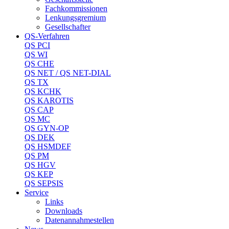
Fachkommissionen
Lenkungsgremium
Gesellschafter
QS-Verfahren
QS PCI
QS WI
QS CHE
QS NET / QS NET-DIAL
QS TX
QS KCHK
QS KAROTIS
QS CAP
QS MC
QS GYN-OP
QS DEK
QS HSMDEF
QS PM
QS HGV
QS KEP
QS SEPSIS
Service
Links
Downloads
Datenannahmestellen