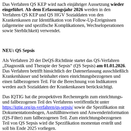
Das Verfahren QS KEP
wird nach einjähriger Aussetzung
wieder
eingeführt
.
Ab dem Erfassungsjahr 2026
werden in den
Verfahren QS KEP und QS HGV
Sozialdaten von den
Krankenkassen zur Identifikation von Follow-Up-Ereignissen
(allgemeine und spezifische Komplikationen, Wechseloperationen
sowie Sterblichkeit) verwendet.
NEU: QS Sepsis
Als Verfahren 20 der DeQS-Richtlinie startet das QS-Verfahren
„Diagnostik und Therapie der Sepsis“ (QS Sepsis)
am 01.01.2026
.
Das Verfahren betrifft hinsichtlich der Datenerfassung ausschließlich
Krankenhäuser und beinhaltet einen einrichtungsbezogenen und
einen fallbezogenen Teil. Für die Berechnung von Indikatoren
werden auch Sozialdaten der Krankenkassen berücksichtigt.
Das IQTIG hat die prospektiven Rechenregeln zum einrichtungs-
und fallbezogenen Teil des Verfahrens veröffentlicht unter
https://iqtig.org/qs-verfahren/qs-sepsis/
sowie die Spezifikation mit
Dokumentationsbogen, Ausfüllhinweisen und Anwenderinformation
(QS-Filter) zum fallbezogenen Teil. Zum einrichtungsbezogenen
Teil von QS Sepsis wird die Spezifikation momentan erstellt und
soll bis Ende 2025 vorliegen.