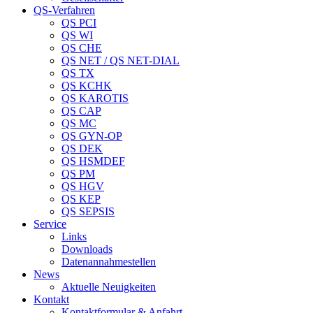
QS-Verfahren
QS PCI
QS WI
QS CHE
QS NET / QS NET-DIAL
QS TX
QS KCHK
QS KAROTIS
QS CAP
QS MC
QS GYN-OP
QS DEK
QS HSMDEF
QS PM
QS HGV
QS KEP
QS SEPSIS
Service
Links
Downloads
Datenannahmestellen
News
Aktuelle Neuigkeiten
Kontakt
Kontaktformular & Anfahrt