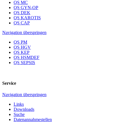
QS MC
QS GYN-OP
QS DEK
QS KAROTIS
QS CAP
Navigation überspringen
QS PM
QS HGV
QS KEP
QS HSMDEF
QS SEPSIS
Service
Navigation überspringen
Links
Downloads
Suche
Datenannahmestellen