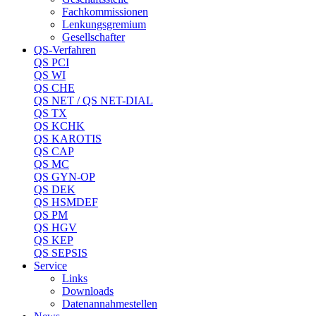
Fachkommissionen
Lenkungsgremium
Gesellschafter
QS-Verfahren
QS PCI
QS WI
QS CHE
QS NET / QS NET-DIAL
QS TX
QS KCHK
QS KAROTIS
QS CAP
QS MC
QS GYN-OP
QS DEK
QS HSMDEF
QS PM
QS HGV
QS KEP
QS SEPSIS
Service
Links
Downloads
Datenannahmestellen