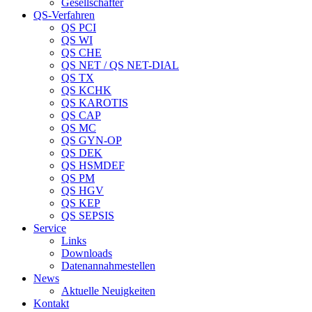
Gesellschafter
QS-Verfahren
QS PCI
QS WI
QS CHE
QS NET / QS NET-DIAL
QS TX
QS KCHK
QS KAROTIS
QS CAP
QS MC
QS GYN-OP
QS DEK
QS HSMDEF
QS PM
QS HGV
QS KEP
QS SEPSIS
Service
Links
Downloads
Datenannahmestellen
News
Aktuelle Neuigkeiten
Kontakt