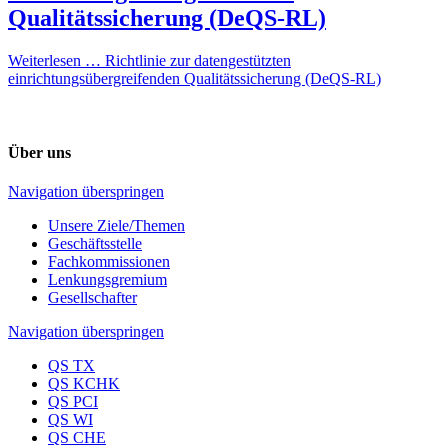
Qualitätssicherung (DeQS-RL)
Weiterlesen …
Richtlinie zur datengestützten
einrichtungsübergreifenden Qualitätssicherung (DeQS-RL)
Über uns
Navigation überspringen
Unsere Ziele/Themen
Geschäftsstelle
Fachkommissionen
Lenkungsgremium
Gesellschafter
Navigation überspringen
QS TX
QS KCHK
QS PCI
QS WI
QS CHE