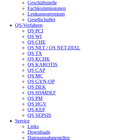
Geschäftsstelle
Fachkommissionen
Lenkungsgremium
Gesellschafter
QS-Verfahren
QS PCI
QS WI
QS CHE
QS NET / QS NET-DIAL
QS TX
QS KCHK
QS KAROTIS
QS CAP
QS MC
QS GYN-OP
QS DEK
QS HSMDEF
QS PM
QS HGV
QS KEP
QS SEPSIS
Service
Links
Downloads
Datenannahmestellen